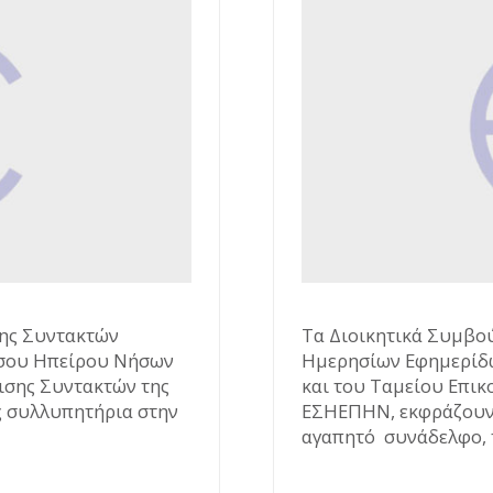
ης Συντακτών
Τα Διοικητικά Συμβο
σου Ηπείρου Νήσων
Ημερησίων Εφημερίδ
ισης Συντακτών της
και του Ταμείου Επικ
 συλλυπητήρια στην
ΕΣΗΕΠΗΝ, εκφράζουν
αγαπητό συνάδελφο, τ