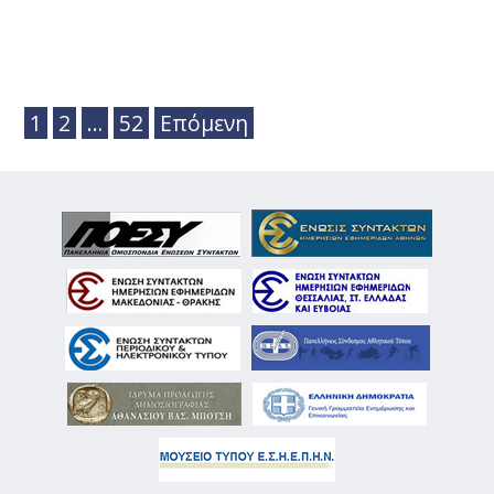
1
2
…
52
Επόμενη